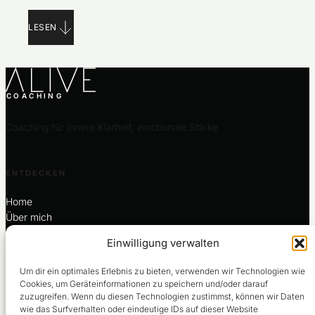
nächstem Schritt zu unterscheiden.
LESEN
COACHING
Coaching für innere Klarheit, emotionale Stärke
ENTDECKEN
Home
Über mich
Coaching
Einwilligung verwalten
Für dich
Termin buchen
Um dir ein optimales Erlebnis zu bieten, verwenden wir Technologien wie
Cookies, um Geräteinformationen zu speichern und/oder darauf
zuzugreifen. Wenn du diesen Technologien zustimmst, können wir Daten
wie das Surfverhalten oder eindeutige IDs auf dieser Website
KONTAKT