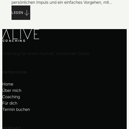
persönlichen Impuls und ein einfaches Vorgehen, mit
dem du nach Kritik wieder bei dir ankommen kannst.
LESEN
COACHING
Coaching für innere Klarheit, emotionale Stärke
ENTDECKEN
Home
Über mich
Coaching
Für dich
Termin buchen
KONTAKT