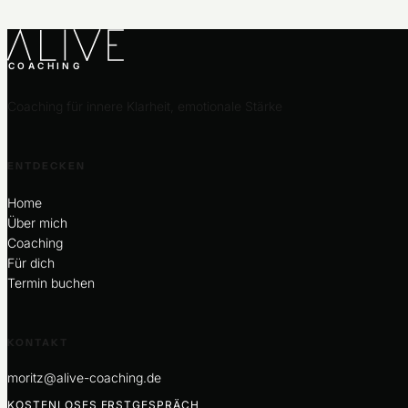
COACHING
Coaching für innere Klarheit, emotionale Stärke
ENTDECKEN
Home
Über mich
Coaching
Für dich
Termin buchen
KONTAKT
moritz@alive-coaching.de
KOSTENLOSES ERSTGESPRÄCH