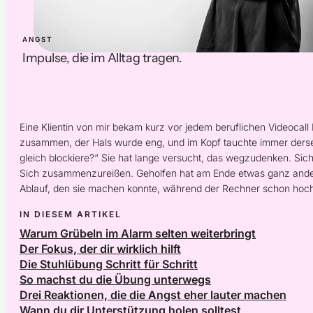
ANGST
Impulse, die im Alltag tragen.
Eine Klientin von mir bekam kurz vor jedem beruflichen Videocal
zusammen, der Hals wurde eng, und im Kopf tauchte immer derse
gleich blockiere?“ Sie hat lange versucht, das wegzudenken. Sich
Sich zusammenzureißen. Geholfen hat am Ende etwas ganz andere
Ablauf, den sie machen konnte, während der Rechner schon hoch
IN DIESEM ARTIKEL
Warum Grübeln im Alarm selten weiterbringt
Der Fokus, der dir wirklich hilft
Die Stuhlübung Schritt für Schritt
So machst du die Übung unterwegs
Drei Reaktionen, die die Angst eher lauter machen
Wann du dir Unterstützung holen solltest