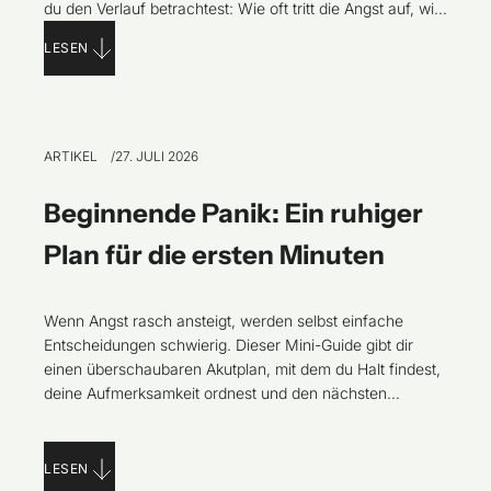
du den Verlauf betrachtest: Wie oft tritt die Angst auf, wie
verändert sich dein Verhalten und wie stark leidet dein
LESEN
Alltag darunter? Dieser Artikel führt dich zu einem
realistischen nächsten Schritt.
ARTIKEL
27. JULI 2026
Beginnende Panik: Ein ruhiger
Plan für die ersten Minuten
Wenn Angst rasch ansteigt, werden selbst einfache
Entscheidungen schwierig. Dieser Mini-Guide gibt dir
einen überschaubaren Akutplan, mit dem du Halt findest,
deine Aufmerksamkeit ordnest und den nächsten
Moment bewältigst, ohne gegen die Angst kämpfen zu
müssen.
LESEN