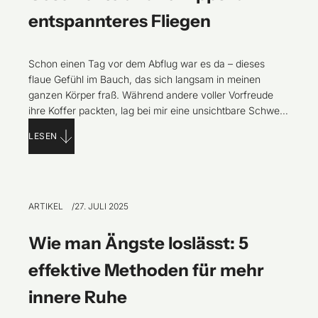
entspannteres Fliegen
Schon einen Tag vor dem Abflug war es da – dieses
flaue Gefühl im Bauch, das sich langsam in meinen
ganzen Körper fraß. Während andere voller Vorfreude
ihre Koffer packten, lag bei mir eine unsichtbare Schwere
auf allem. Der nächste Urlaub bedeutete für mich nicht
LESEN
nur Sonne, Meer und Abenteuer, sondern auch:
Flugangst. Die Nacht
ARTIKEL
27. JULI 2025
Wie man Ängste loslässt: 5
effektive Methoden für mehr
innere Ruhe