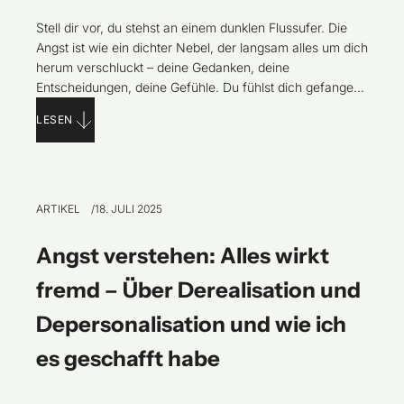
Stell dir vor, du stehst an einem dunklen Flussufer. Die
Angst ist wie ein dichter Nebel, der langsam alles um dich
herum verschluckt – deine Gedanken, deine
Entscheidungen, deine Gefühle. Du fühlst dich gefangen,
als ob unsichtbare Fesseln dich festhalten und jeden
LESEN
Schritt blockieren. Doch tief in dir wächst der Wunsch,
diesen Nebel zu durchdringen,
ARTIKEL
18. JULI 2025
Angst verstehen: Alles wirkt
fremd – Über Derealisation und
Depersonalisation und wie ich
es geschafft habe