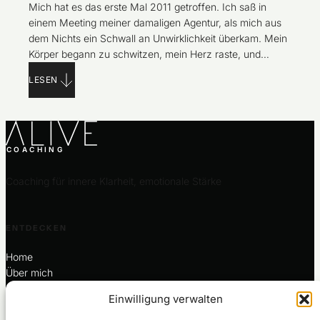
Mich hat es das erste Mal 2011 getroffen. Ich saß in
einem Meeting meiner damaligen Agentur, als mich aus
dem Nichts ein Schwall an Unwirklichkeit überkam. Mein
Körper begann zu schwitzen, mein Herz raste, und
plötzlich war da dieses Gefühl: „Hier stimmt etwas nicht.“
LESEN
Alles um mich herum wirkte fremd. Ich fühlte mich wie
ein
COACHING
Coaching für innere Klarheit, emotionale Stärke
ENTDECKEN
Home
Über mich
Coaching
Einwilligung verwalten
Für dich
Termin buchen